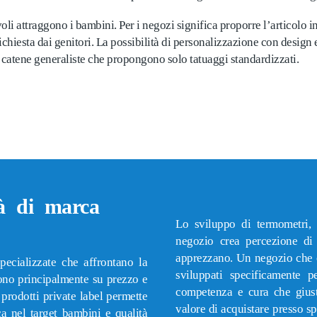
voli attraggono i bambini. Per i negozi significa proporre l’articol
chiesta dai genitori. La possibilità di personalizzazione con design e
catene generaliste che propongono solo tatuaggi standardizzati.
tà di marca
Lo sviluppo di termometri, 
negozio crea percezione di 
apprezzano. Un negozio che of
pecializzate che affrontano la
sviluppati specificamente 
ono principalmente su prezzo e
competenza e cura che giust
prodotti private label permette
valore di acquistare presso sp
ica nel target bambini e qualità