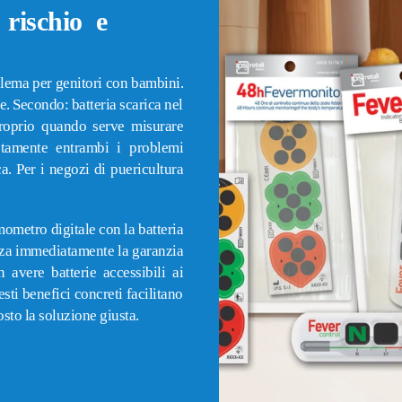
 rischio e
blema per genitori con bambini.
re. Secondo: batteria scarica nel
roprio quando serve misurare
tamente entrambi i problemi
a. Per i negozi di puericultura
mometro digitale con la batteria
zza immediatamente la garanzia
avere batterie accessibili ai
ti benefici concreti facilitano
sto la soluzione giusta.