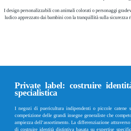
I design personalizzabili con animali colorati o personaggi grade
ludico apprezzato dai bambini con la tranquillità sulla sicurezza ri
Private label: costruire identi
specialistica
I negozi di puericultura indipendenti o piccole catene s
competizione delle grandi insegne generaliste che compet
ampiezza dell’assortimento. La differenziazione attraverso 
di costruire identità distintiva basata su expertise specif