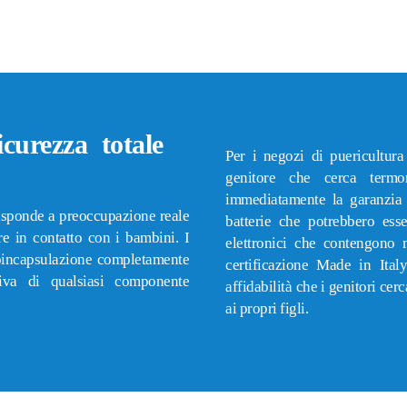
curezza totale
Per i negozi di puericultur
genitore che cerca term
immediatamente la garanzia 
isponde a preoccupazione reale
batterie che potrebbero ess
re in contatto con i bambini. I
elettronici che contengono m
croincapsulazione completamente
certificazione Made in Ita
riva di qualsiasi componente
affidabilità che i genitori ce
ai propri figli.